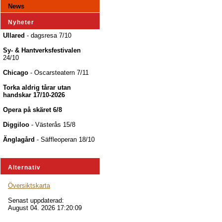
News
Nyheter
Ullared
- dagsresa 7/10
Sy- & Hantverksfestivalen
24/10
Chicago
- Oscarsteatern 7/11
Torka aldrig tårar utan
handskar 17/10-2026
Opera på skäret 6/8
Diggiloo
- Västerås 15/8
Änglagård
- Säffleoperan 18/10
Alternativ
Översiktskarta
Senast uppdaterad:
August 04. 2026 17:20:09